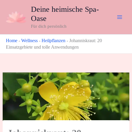
Zum
Deine heimische Spa-
Inhalt
Oase
springen
Für dich persönlich
Home
-
Wellness
-
Heilpflanzen
-
Johanniskraut: 20
Einsatzgebiete und tolle Anwendungen