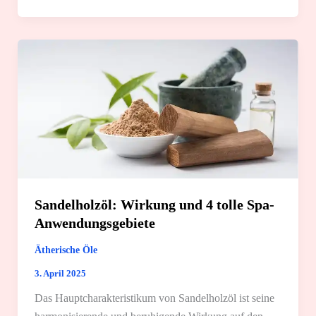
8
tolle
Tipps
für
die
Aromatherapie
Sandelholzöl: Wirkung und 4 tolle Spa-
Anwendungsgebiete
Ätherische Öle
3. April 2025
Das Hauptcharakteristikum von Sandelholzöl ist seine