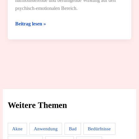
harmonisierende und beruhigende Wirkung auf den
psychisch-emotionalen Bereich.
Sandelholzöl:
Beitrag lesen »
Wirkung
und
4
tolle
Spa-
Anwendungsgebiete
Weitere Themen
Akne
Anwendung
Bad
Bedürfnisse