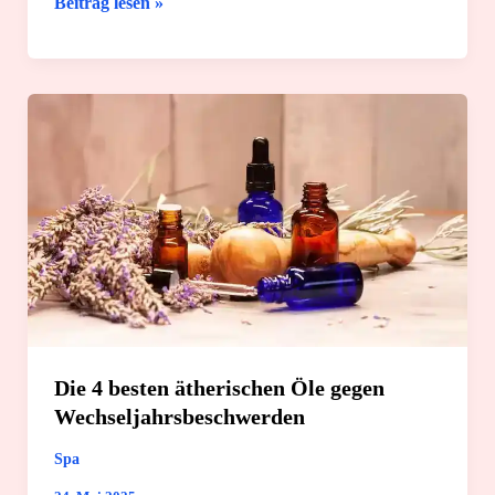
5
Beitrag lesen »
super
Rezepte
mit
ätherischen
Ölen
für
die
Schwangerschaft
Die 4 besten ätherischen Öle gegen
Wechseljahrsbeschwerden
Spa