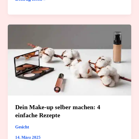
Deo
selber
machen:
4
einfache
Rezepte
Dein Make-up selber machen: 4
einfache Rezepte
Gesicht
14. März 2025