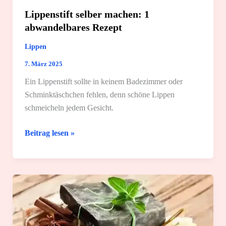
Lippenstift selber machen: 1
abwandelbares Rezept
Lippen
7. März 2025
Ein Lippenstift sollte in keinem Badezimmer oder
Schminktäschchen fehlen, denn schöne Lippen
schmeicheln jedem Gesicht.
Lippenstift
Beitrag lesen »
selber
machen:
1
abwandelbares
Rezept