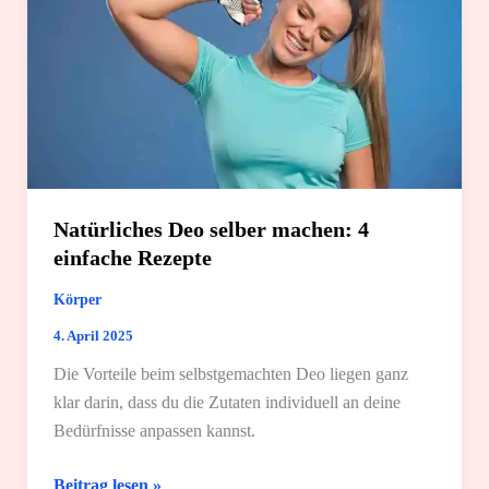
Natürliches Deo selber machen: 4
einfache Rezepte
Körper
4. April 2025
Die Vorteile beim selbstgemachten Deo liegen ganz
klar darin, dass du die Zutaten individuell an deine
Bedürfnisse anpassen kannst.
Natürliches
Beitrag lesen »