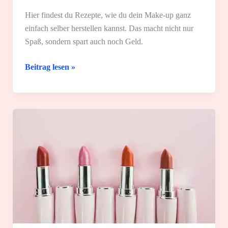
Hier findest du Rezepte, wie du dein Make-up ganz
einfach selber herstellen kannst. Das macht nicht nur
Spaß, sondern spart auch noch Geld.
Dein
Beitrag lesen »
Make-
up
selber
machen:
4
einfache
Rezepte