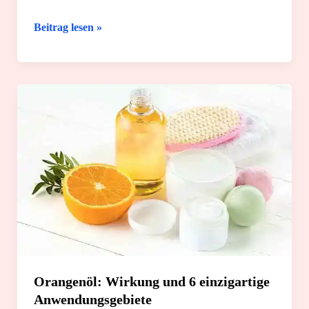
Rosenöl:
Beitrag lesen »
Wirkung
und
4
sichere
Anwendungsmöglichkeiten
Orangenöl: Wirkung und 6 einzigartige
Anwendungsgebiete