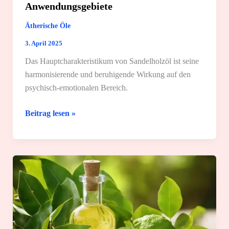
Anwendungsgebiete
Ätherische Öle
3. April 2025
Das Hauptcharakteristikum von Sandelholzöl ist seine
harmonisierende und beruhigende Wirkung auf den
psychisch-emotionalen Bereich.
Sandelholzöl:
Beitrag lesen »
Wirkung
und
4
tolle
Spa-
Anwendungsgebiete