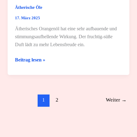
Ätherische Öle
17. März 2025
Ätherisches Orangenöl hat eine sehr aufbauende und
stimmungsaufhellende Wirkung. Der fruchtig-süße
Duft lädt zu mehr Lebensfreude ein.
Orangenöl:
Beitrag lesen »
Wirkung
und
6
einzigartige
Anwendungsgebiete
1
2
Weiter
→