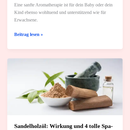
Eine sanfte Aromatherapie ist für dein Baby oder dein
Kind ebenso wohltuend und unterstützend wie für
Erwachsene.
Aromatherapie
Beitrag lesen »
für
dein
Kind:
4
sichere
Ideen
und
Tipps
Sandelholzöl: Wirkung und 4 tolle Spa-