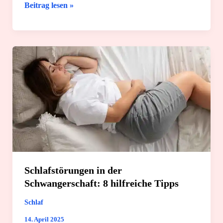
Arnika:
Beitrag lesen »
Wirkung
und
2
einfache
Rezepte
für
die
Anwendung
Schlafstörungen in der
Schwangerschaft: 8 hilfreiche Tipps
Schlaf
14. April 2025