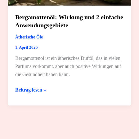
Bergamottenöl: Wirkung und 2 einfache
Anwendungsgebiete
Ätherische Öle
1. April 2025
Bergamottenöl ist ein ätherisches Duftöl, das in vielen
Parfüms vorkommt, aber auch positive Wirkungen auf
die Gesundheit haben kann.
Bergamottenöl:
Beitrag lesen »
Wirkung
und
2
einfache
Anwendungsgebiete