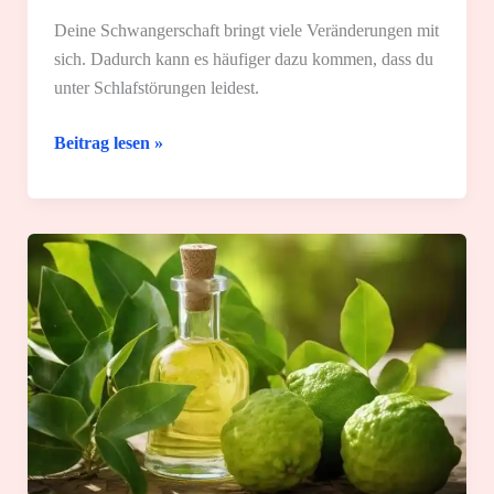
Deine Schwangerschaft bringt viele Veränderungen mit
sich. Dadurch kann es häufiger dazu kommen, dass du
unter Schlafstörungen leidest.
Schlafstörungen
Beitrag lesen »
in
der
Schwangerschaft:
8
hilfreiche
Tipps