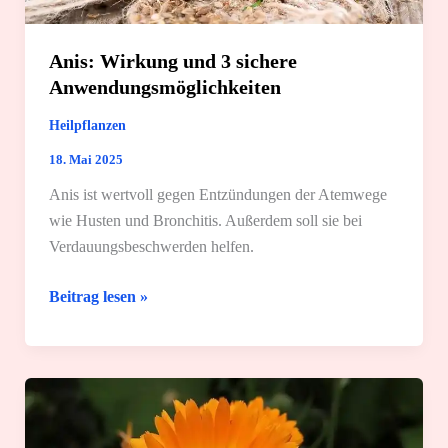
Anis: Wirkung und 3 sichere
Anwendungsmöglichkeiten
Heilpflanzen
18. Mai 2025
Anis ist wertvoll gegen Entzündungen der Atemwege
wie Husten und Bronchitis. Außerdem soll sie bei
Verdauungsbeschwerden helfen.
Anis:
Beitrag lesen »
Wirkung
und
3
sichere
Anwendungsmöglichkeiten