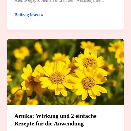
Atemwegsproblemen und in den Wechseljahren.
Fenchel:
Beitrag lesen »
7
tolle
Anwendungsmöglichkeiten
für
dich
Arnika: Wirkung und 2 einfache
Rezepte für die Anwendung