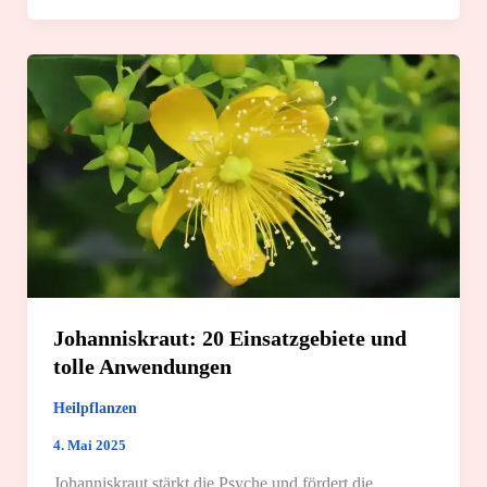
und
die
3
besten
Anwendungen
Johanniskraut: 20 Einsatzgebiete und
tolle Anwendungen
Heilpflanzen
4. Mai 2025
Johanniskraut stärkt die Psyche und fördert die