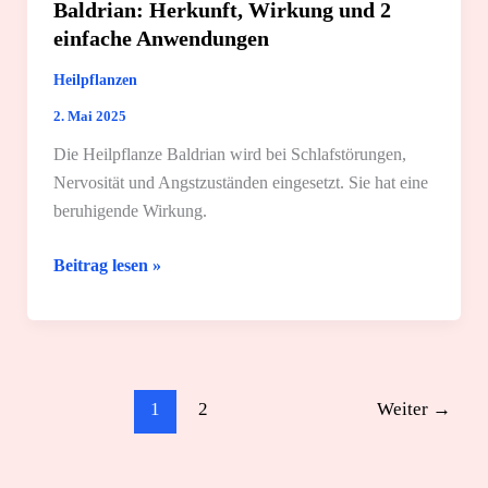
Baldrian: Herkunft, Wirkung und 2
einfache Anwendungen
Heilpflanzen
2. Mai 2025
Die Heilpflanze Baldrian wird bei Schlafstörungen,
Nervosität und Angstzuständen eingesetzt. Sie hat eine
beruhigende Wirkung.
Baldrian:
Beitrag lesen »
Herkunft,
Wirkung
und
2
einfache
1
2
Weiter
→
Anwendungen