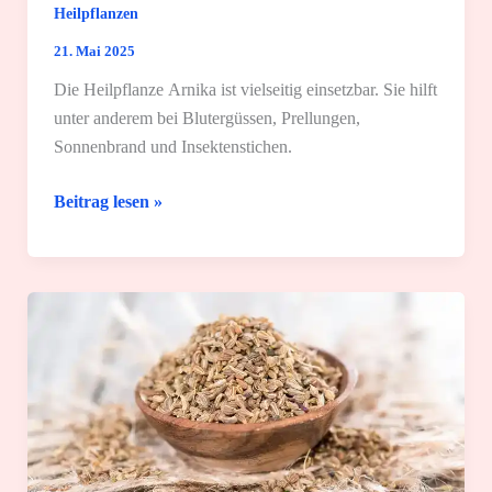
Heilpflanzen
21. Mai 2025
Die Heilpflanze Arnika ist vielseitig einsetzbar. Sie hilft
unter anderem bei Blutergüssen, Prellungen,
Sonnenbrand und Insektenstichen.
Arnika:
Beitrag lesen »
Wirkung
und
2
einfache
Rezepte
für
die
Anwendung