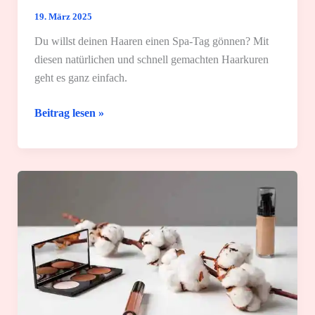
19. März 2025
Du willst deinen Haaren einen Spa-Tag gönnen? Mit
diesen natürlichen und schnell gemachten Haarkuren
geht es ganz einfach.
Deine
Beitrag lesen »
Haarkur
selber
machen:
4
einfache
Rezepte