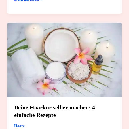
Deo
selber
machen:
4
einfache
Rezepte
Deine Haarkur selber machen: 4
einfache Rezepte
Haare