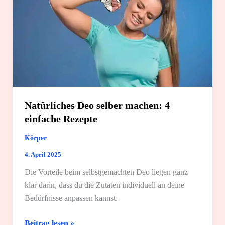
Natürliches Deo selber machen: 4
einfache Rezepte
Körper
4. April 2025
Die Vorteile beim selbstgemachten Deo liegen ganz
klar darin, dass du die Zutaten individuell an deine
Bedürfnisse anpassen kannst.
Natürliches
Beitrag lesen »