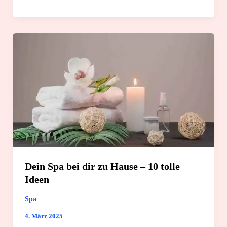
selber
machen:
4
einfache
Rezeptideen
Dein Spa bei dir zu Hause – 10 tolle
Ideen
Spa
4. März 2025