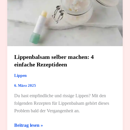
einfache
Rezepte
Lippenbalsam selber machen: 4
einfache Rezeptideen
Lippen
6. März 2025
Du hast empfindliche und rissige Lippen? Mit den
folgenden Rezepten für Lippenbalsam gehört dieses
Problem bald der Vergangenheit an.
Lippenbalsam
Beitrag lesen »