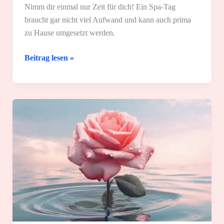
Nimm dir einmal nur Zeit für dich! Ein Spa-Tag
braucht gar nicht viel Aufwand und kann auch prima
zu Hause umgesetzt werden.
Dein
Beitrag lesen »
Spa
bei
dir
zu
Hause
–
10
tolle
Ideen