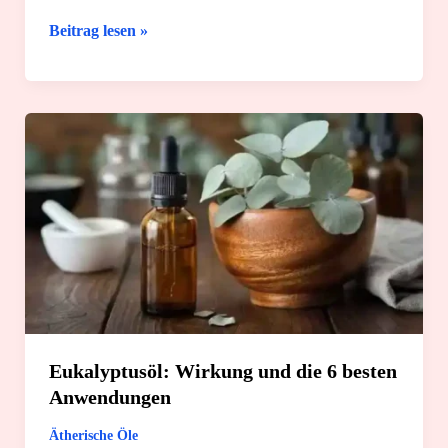
Fußpeeling
Beitrag lesen »
selber
machen:
3
tolle
Rezepte
für
Zuhause
Eukalyptusöl: Wirkung und die 6 besten
Anwendungen
Ätherische Öle