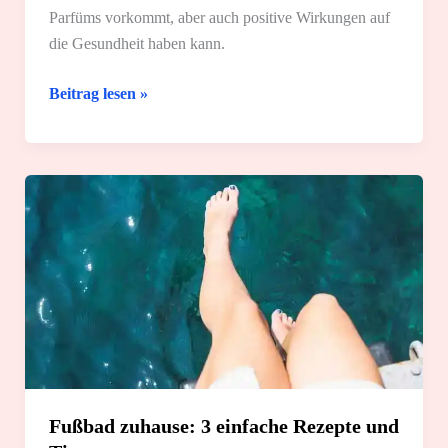
Parfüms vorkommt, aber auch positive Wirkungen auf
die Gesundheit haben kann.
Bergamottenöl:
Beitrag lesen »
Wirkung
und
2
einfache
Anwendungsgebiete
Fußbad zuhause: 3 einfache Rezepte und