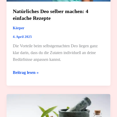
Natürliches Deo selber machen: 4
einfache Rezepte
Körper
4. April 2025
Die Vorteile beim selbstgemachten Deo liegen ganz
klar darin, dass du die Zutaten individuell an deine
Bedürfnisse anpassen kannst.
Natürliches
Beitrag lesen »
Deo
selber
machen:
4
einfache
Rezepte