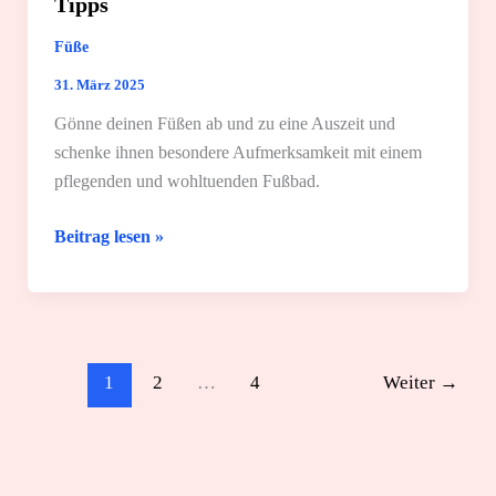
Tipps
Füße
31. März 2025
Gönne deinen Füßen ab und zu eine Auszeit und
schenke ihnen besondere Aufmerksamkeit mit einem
pflegenden und wohltuenden Fußbad.
Fußbad
Beitrag lesen »
zuhause:
3
einfache
Rezepte
und
1
2
…
4
Weiter
→
Tipps