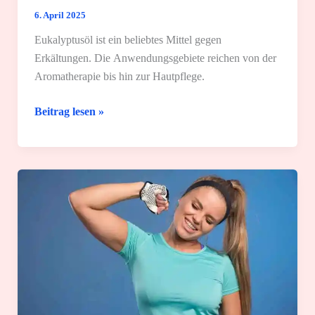
6. April 2025
Eukalyptusöl ist ein beliebtes Mittel gegen
Erkältungen. Die Anwendungsgebiete reichen von der
Aromatherapie bis hin zur Hautpflege.
Eukalyptusöl:
Beitrag lesen »
Wirkung
und
die
6
besten
Anwendungen