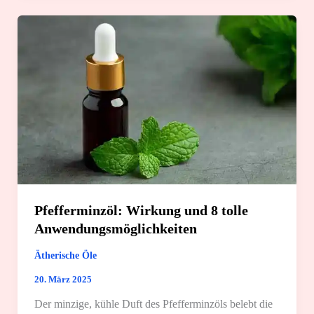
und
spannende
Fakten
Pfefferminzöl: Wirkung und 8 tolle
Anwendungsmöglichkeiten
Ätherische Öle
20. März 2025
Der minzige, kühle Duft des Pfefferminzöls belebt die