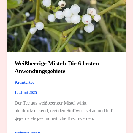
Weißbeerige Mistel: Die 6 besten
Anwendungsgebiete
Kräutertee
12. Juni 2025
Der Tee aus weißbeeriger Mistel wirkt
blutdrucksenkend, regt den Stoffwechsel an und hilft
gegen viele gesundheitliche Beschwerden.
Weißbeerige