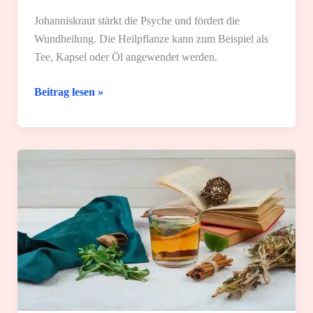
Johanniskraut stärkt die Psyche und fördert die
Wundheilung. Die Heilpflanze kann zum Beispiel als
Tee, Kapsel oder Öl angewendet werden.
Johanniskraut:
Beitrag lesen »
20
Einsatzgebiete
und
tolle
Anwendungen