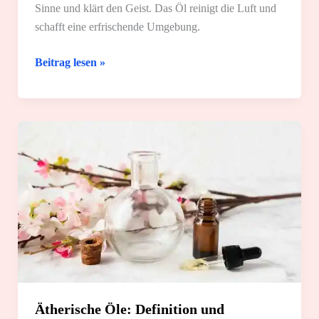
Sinne und klärt den Geist. Das Öl reinigt die Luft und
schafft eine erfrischende Umgebung.
Pfefferminzöl:
Beitrag lesen »
Wirkung
und
8
tolle
Anwendungsmöglichkeiten
Ätherische Öle: Definition und