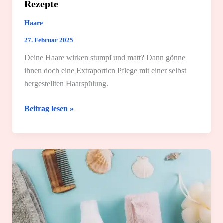
Rezepte
Haare
27. Februar 2025
Deine Haare wirken stumpf und matt? Dann gönne
ihnen doch eine Extraportion Pflege mit einer selbst
hergestellten Haarspülung.
Haarspülung
Beitrag lesen »
selber
machen:
4
schnelle
Rezepte