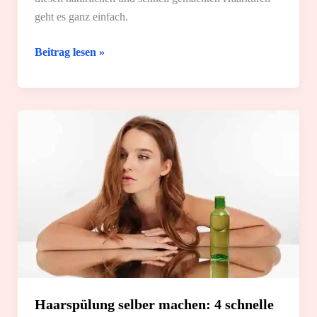
geht es ganz einfach.
Deine
Beitrag lesen »
Haarkur
selber
machen:
4
einfache
Rezepte
Haarspülung selber machen: 4 schnelle