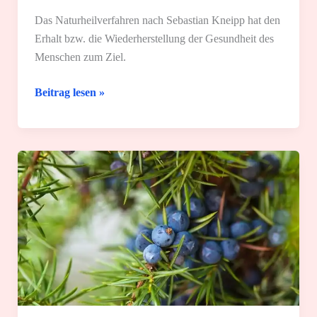
Das Naturheilverfahren nach Sebastian Kneipp hat den
Erhalt bzw. die Wiederherstellung der Gesundheit des
Menschen zum Ziel.
Sebastian
Beitrag lesen »
Kneipp:
1
Lebensgeschichte
und
Spannendes
über
ihn