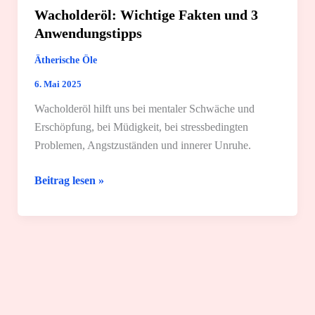
Wacholderöl: Wichtige Fakten und 3
Anwendungstipps
Ätherische Öle
6. Mai 2025
Wacholderöl hilft uns bei mentaler Schwäche und
Erschöpfung, bei Müdigkeit, bei stressbedingten
Problemen, Angstzuständen und innerer Unruhe.
Wacholderöl:
Beitrag lesen »
Wichtige
Fakten
und
3
Anwendungstipps