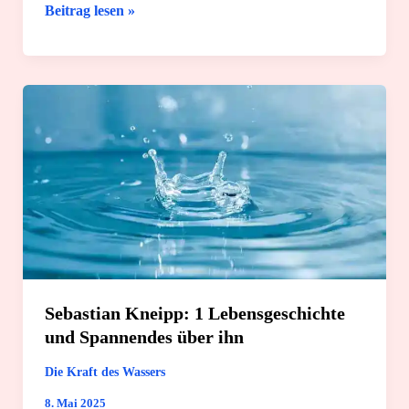
Für
Beitrag lesen »
dein
Wochenbett:
8
tolle
Wellness-
Ideen
Sebastian Kneipp: 1 Lebensgeschichte
und Spannendes über ihn
Die Kraft des Wassers
8. Mai 2025