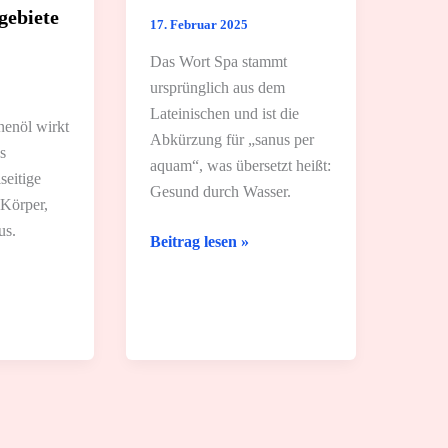
ebiete
17. Februar 2025
Das Wort Spa stammt
ursprünglich aus dem
Lateinischen und ist die
nenöl wirkt
Abkürzung für „sanus per
es
aquam“, was übersetzt heißt:
seitige
Gesund durch Wasser.
 Körper,
aus.
Was
Beitrag lesen »
bedeutet
Spa?
3
Erklärungen
ete