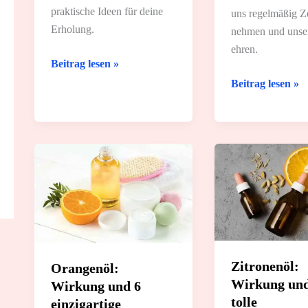
praktische Ideen für deine
uns regelmäßig Ze
Erholung.
nehmen und unse
ehren.
Für
Beitrag lesen »
dein
Deine
Beitrag lesen »
Wochenbett:
Schwangerschaf
8
8
tolle
tolle
Wellness-
Tipps
Ideen
für
die
Aromatherapie
Zitronenöl:
Orangenöl:
Wirkung und
Wirkung und 6
tolle
einzigartige