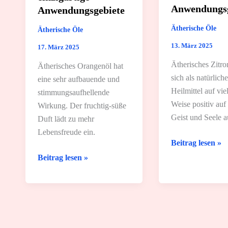
Anwendungsg
Anwendungsgebiete
Ätherische Öle
Ätherische Öle
13. März 2025
17. März 2025
Ätherisches Zitro
Ätherisches Orangenöl hat
sich als natürlich
eine sehr aufbauende und
Heilmittel auf viel
stimmungsaufhellende
Weise positiv auf
Wirkung. Der fruchtig-süße
Geist und Seele 
Duft lädt zu mehr
Lebensfreude ein.
Zitronenöl:
Beitrag lesen »
Wirkung
Orangenöl:
Beitrag lesen »
und
Wirkung
10
und
tolle
6
Anwendungsgebi
einzigartige
Anwendungsgebiete