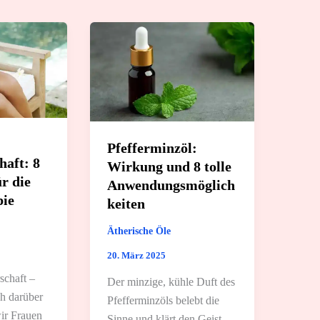
Pfefferminzöl:
aft: 8
Wirkung und 8 tolle
ür die
Anwendungsmöglich
ie
keiten
Ätherische Öle
20. März 2025
schaft –
Der minzige, kühle Duft des
ch darüber
Pfefferminzöls belebt die
ir Frauen
Sinne und klärt den Geist.