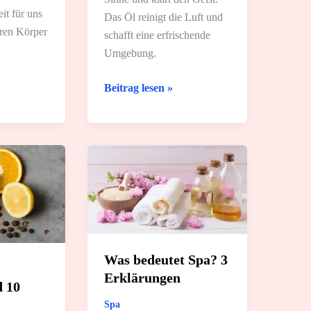
it für uns
Das Öl reinigt die Luft und
ren Körper
schafft eine erfrischende
Umgebung.
Pfefferminzöl:
Beitrag lesen »
t:
Wirkung
und
8
tolle
Anwendungsmöglichkeiten
Was bedeutet Spa? 3
Erklärungen
 10
Spa