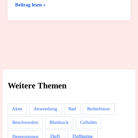
Dein
Beitrag lesen »
Schönheitsschlaf:
8
clevere
Ideen
und
Fakten
Weitere Themen
Akne
Anwendung
Bad
Bedürfnisse
Beschwerden
Blutdruck
Cellulitis
Duft
Depressionen
Duftlampe