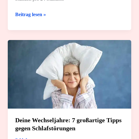
Für
Beitrag lesen »
dein
Baby:
12
super
Schlaftipps
von
Geburt
an
Deine Wechseljahre: 7 großartige Tipps
gegen Schlafstörungen