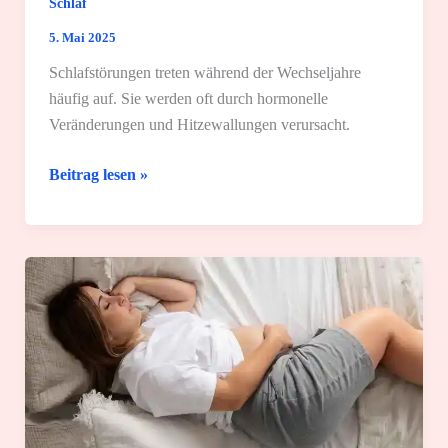
Schlaf
5. Mai 2025
Schlafstörungen treten während der Wechseljahre
häufig auf. Sie werden oft durch hormonelle
Veränderungen und Hitzewallungen verursacht.
Deine
Beitrag lesen »
Wechseljahre:
7
großartige
Tipps
gegen
Schlafstörungen