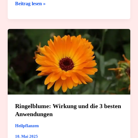
Für
Beitrag lesen »
den
Hund:
Die
9
besten
Wellness-
Tipps
für
den
Alltag
Ringelblume: Wirkung und die 3 besten
Anwendungen
Heilpflanzen
10. Mai 2025