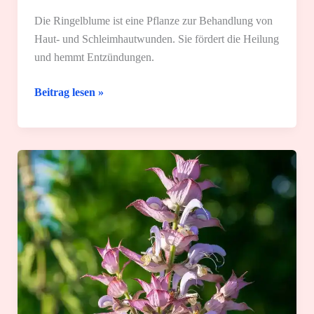
Die Ringelblume ist eine Pflanze zur Behandlung von
Haut- und Schleimhautwunden. Sie fördert die Heilung
und hemmt Entzündungen.
Ringelblume:
Beitrag lesen »
Wirkung
und
die
3
besten
Anwendungen