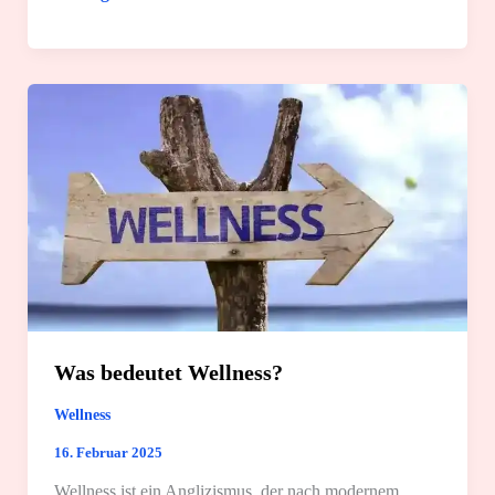
Schönheitsschlaf:
8
clevere
Ideen
und
Fakten
Was bedeutet Wellness?
Wellness
16. Februar 2025
Wellness ist ein Anglizismus, der nach modernem