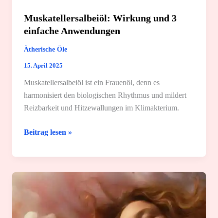
Muskatellersalbeiöl: Wirkung und 3
einfache Anwendungen
Ätherische Öle
15. April 2025
Muskatellersalbeiöl ist ein Frauenöl, denn es
harmonisiert den biologischen Rhythmus und mildert
Reizbarkeit und Hitzewallungen im Klimakterium.
Muskatellersalbeiöl:
Beitrag lesen »
Wirkung
und
3
einfache
Anwendungen