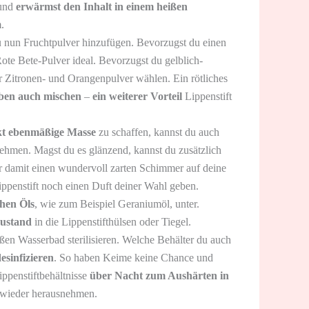
 und
erwärmst den Inhalt in einem heißen
.
u nun Fruchtpulver hinzufügen. Bevorzugst du einen
Rote Bete-Pulver ideal. Bevorzugst du gelblich-
Zitronen- und Orangenpulver wählen. Ein rötliches
ben auch mischen
–
ein weiterer Vorteil
Lippenstift
ekt ebenmäßige Masse
zu schaffen, kannst du auch
hmen. Magst du es glänzend, kannst du zusätzlich
r damit einen wundervoll zarten Schimmer auf deine
ppenstift noch einen Duft deiner Wahl geben.
chen Öls
, wie zum Beispiel Geraniumöl, unter.
Zustand
in die Lippenstifthülsen oder Tiegel.
ßen Wasserbad sterilisieren. Welche Behälter du auch
esinfizieren
. So haben Keime keine Chance und
Lippenstiftbehältnisse
über Nacht zum Aushärten in
 wieder herausnehmen.