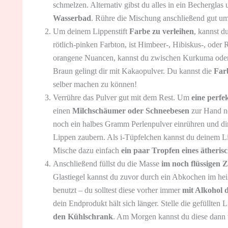
schmelzen. Alternativ gibst du alles in ein Becherglas
Wasserbad
. Rühre die Mischung anschließend gut um
Um deinem Lippenstift
Farbe zu verleihen
, kannst d
rötlich-pinken Farbton, ist Himbeer-, Hibiskus-, oder 
orangene Nuancen, kannst du zwischen Kurkuma oder 
Braun gelingt dir mit Kakaopulver. Du kannst die
Far
selber machen zu können!
Verrühre das Pulver gut mit dem Rest. Um
eine perf
einen
Milchschäumer oder Schneebesen
zur Hand ne
noch ein halbes Gramm Perlenpulver einrühren und di
Lippen zaubern. Als i-Tüpfelchen kannst du deinem Li
Mische dazu einfach
ein paar Tropfen eines ätheris
Anschließend füllst du die Masse
im noch flüssigen 
Glastiegel kannst du zuvor durch ein Abkochen im hei
benutzt – du solltest diese vorher immer
mit Alkohol d
dein Endprodukt hält sich länger. Stelle die gefüllten 
den Kühlschrank
. Am Morgen kannst du diese dann