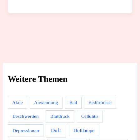
Wirkung
und
3
sichere
Anwendungsmöglichkeiten
Weitere Themen
Akne
Anwendung
Bad
Bedürfnisse
Beschwerden
Blutdruck
Cellulitis
Duft
Depressionen
Duftlampe