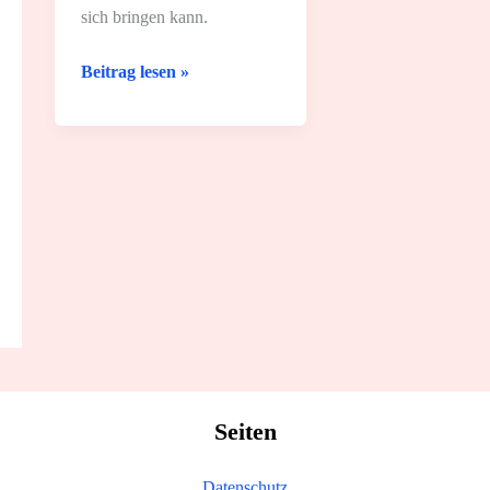
sich bringen kann.
Ätherische
Beitrag lesen »
Öle
beim
Stillen
und
1
einfaches
Rezept
Seiten
Datenschutz