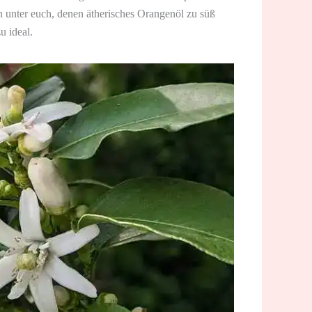
n unter euch, denen ätherisches Orangenöl zu süß
u ideal.