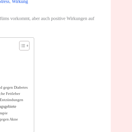
Stress
,
Wirkung
Parfüms vorkommt, aber auch positive Wirkungen auf
nd gegen Diabetes
che Fettleber
 Entzündungen
gsgebiete
rapie
gegen Akne