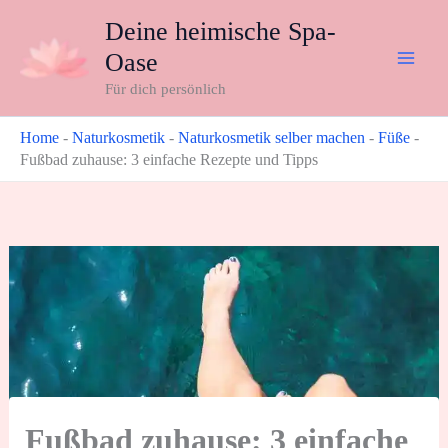
Zum
Deine heimische Spa-
Inhalt
Oase
springen
Für dich persönlich
Home
-
Naturkosmetik
-
Naturkosmetik selber machen
-
Füße
-
Fußbad zuhause: 3 einfache Rezepte und Tipps
Fußbad zuhause: 3 einfache