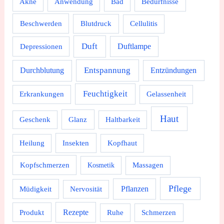
Akne
Anwendung
Bad
Bedürfnisse
Beschwerden
Blutdruck
Cellulitis
Duft
Depressionen
Duftlampe
Durchblutung
Entspannung
Entzündungen
Feuchtigkeit
Erkrankungen
Gelassenheit
Haut
Geschenk
Glanz
Haltbarkeit
Heilung
Insekten
Kopfhaut
Kopfschmerzen
Massagen
Kosmetik
Pflege
Pflanzen
Müdigkeit
Nervosität
Rezepte
Produkt
Ruhe
Schmerzen