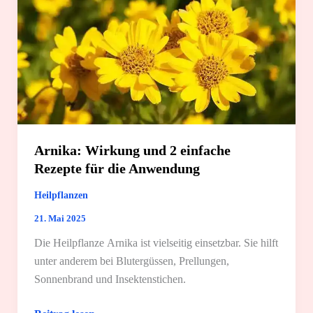
der
Kosmetik
und
die
beste
Pflege
Arnika: Wirkung und 2 einfache
Rezepte für die Anwendung
Heilpflanzen
21. Mai 2025
Die Heilpflanze Arnika ist vielseitig einsetzbar. Sie hilft
unter anderem bei Blutergüssen, Prellungen,
Sonnenbrand und Insektenstichen.