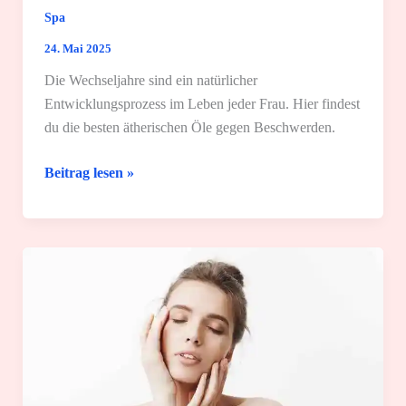
Spa
24. Mai 2025
Die Wechseljahre sind ein natürlicher
Entwicklungsprozess im Leben jeder Frau. Hier findest
du die besten ätherischen Öle gegen Beschwerden.
Die
Beitrag lesen »
4
besten
ätherischen
Öle
gegen
Wechseljahrsbeschwerden