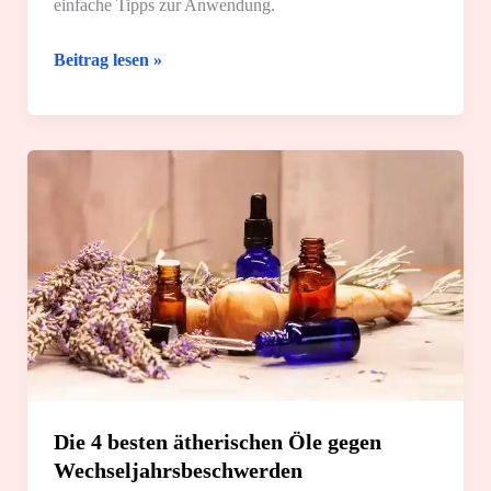
einfache Tipps zur Anwendung.
Für
Beitrag lesen »
Sport
und
Bewegung:
Die
5
besten
ätherischen
Öle
Die 4 besten ätherischen Öle gegen
Wechseljahrsbeschwerden