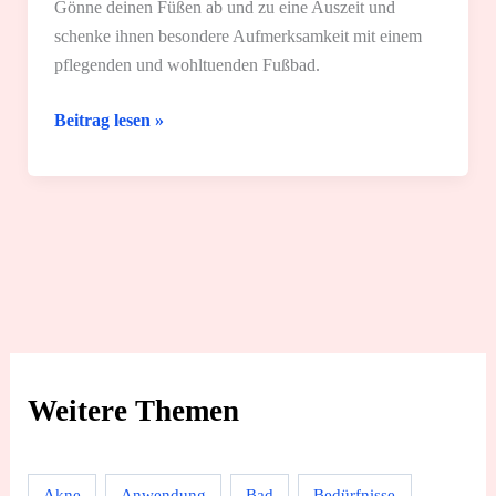
Gönne deinen Füßen ab und zu eine Auszeit und
schenke ihnen besondere Aufmerksamkeit mit einem
pflegenden und wohltuenden Fußbad.
Fußbad
Beitrag lesen »
zuhause:
3
einfache
Rezepte
und
Tipps
Weitere Themen
Akne
Anwendung
Bad
Bedürfnisse