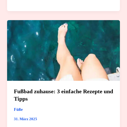
Fakten
und
4
sichere
Anwendungstipps
Fußbad zuhause: 3 einfache Rezepte und
Tipps
Füße
31. März 2025