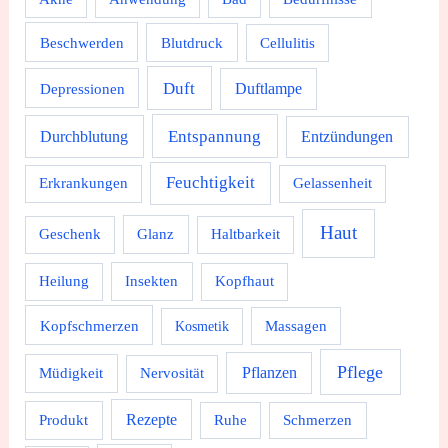
Beschwerden
Blutdruck
Cellulitis
Duft
Depressionen
Duftlampe
Durchblutung
Entspannung
Entzündungen
Feuchtigkeit
Erkrankungen
Gelassenheit
Haut
Geschenk
Glanz
Haltbarkeit
Heilung
Insekten
Kopfhaut
Kopfschmerzen
Massagen
Kosmetik
Pflege
Pflanzen
Müdigkeit
Nervosität
Rezepte
Produkt
Ruhe
Schmerzen