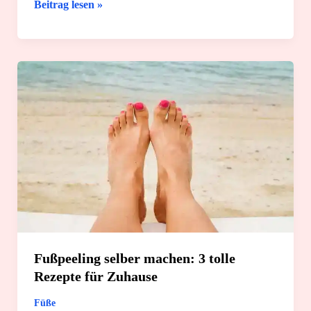
Deine
Beitrag lesen »
Wechseljahre:
7
großartige
Tipps
gegen
Schlafstörungen
Fußpeeling selber machen: 3 tolle
Rezepte für Zuhause
Füße