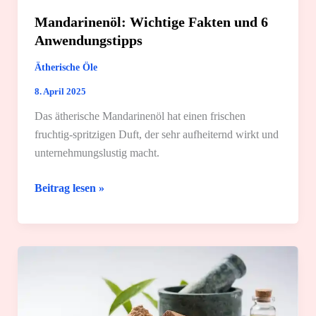
Mandarinenöl: Wichtige Fakten und 6
Anwendungstipps
Ätherische Öle
8. April 2025
Das ätherische Mandarinenöl hat einen frischen
fruchtig-spritzigen Duft, der sehr aufheiternd wirkt und
unternehmungslustig macht.
Mandarinenöl:
Beitrag lesen »
Wichtige
Fakten
und
6
Anwendungstipps