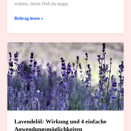
wählen, deren Duft du magst.
Dein
Beitrag lesen »
Körperöl
selber
machen:
Die
5
besten
Rezepte
Lavendelöl: Wirkung und 4 einfache
Anwendungsmöglichkeiten