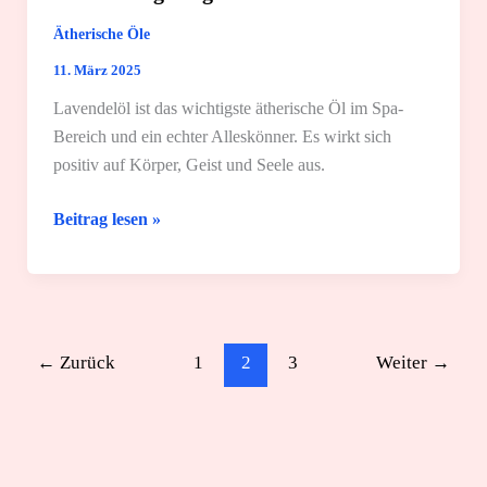
Ätherische Öle
11. März 2025
Lavendelöl ist das wichtigste ätherische Öl im Spa-
Bereich und ein echter Alleskönner. Es wirkt sich
positiv auf Körper, Geist und Seele aus.
Lavendelöl:
Beitrag lesen »
Wirkung
und
4
einfache
Anwendungsmöglichkeiten
←
Zurück
1
2
3
Weiter
→