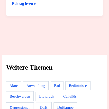
Für
Beitrag lesen »
dein
Baby:
12
super
Schlaftipps
von
Geburt
an
Weitere Themen
Akne
Anwendung
Bad
Bedürfnisse
Beschwerden
Blutdruck
Cellulitis
Duft
Depressionen
Duftlampe