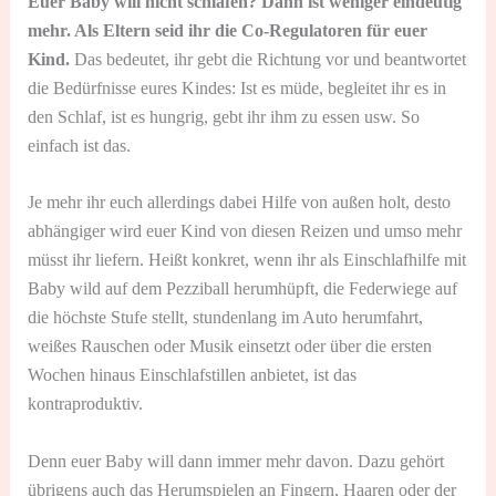
Euer Baby will nicht schlafen? Dann ist weniger eindeutig
mehr. Als Eltern seid ihr die Co-Regulatoren für euer
Kind.
Das bedeutet, ihr gebt die Richtung vor und beantwortet
die Bedürfnisse eures Kindes: Ist es müde, begleitet ihr es in
den Schlaf, ist es hungrig, gebt ihr ihm zu essen usw. So
einfach ist das.
Je mehr ihr euch allerdings dabei Hilfe von außen holt, desto
abhängiger wird euer Kind von diesen Reizen und umso mehr
müsst ihr liefern. Heißt konkret, wenn ihr als Einschlafhilfe mit
Baby wild auf dem Pezziball herumhüpft, die Federwiege auf
die höchste Stufe stellt, stundenlang im Auto herumfahrt,
weißes Rauschen oder Musik einsetzt oder über die ersten
Wochen hinaus Einschlafstillen anbietet, ist das
kontraproduktiv.
Denn euer Baby will dann immer mehr davon. Dazu gehört
übrigens auch das Herumspielen an Fingern, Haaren oder der