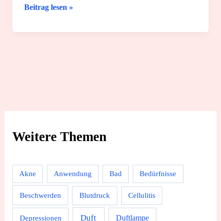
Für
Beitrag lesen »
dein
Baby:
12
super
Schlaftipps
von
Geburt
an
Weitere Themen
Akne
Anwendung
Bad
Bedürfnisse
Beschwerden
Blutdruck
Cellulitis
Duft
Depressionen
Duftlampe