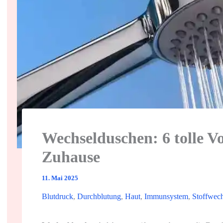
Wechselduschen: 6 tolle Vo
Zuhause
11. Mai 2025
Blutdruck
,
Durchblutung
,
Haut
,
Immunsystem
,
Stoffwech