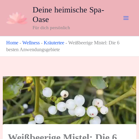
Zum
Deine heimische Spa-
Inhalt
Oase
springen
Für dich persönlich
Home
-
Wellness
-
Kräutertee
-
Weißbeerige Mistel: Die 6
besten Anwendungsgebiete
Weißbeerige Mistel: Die 6